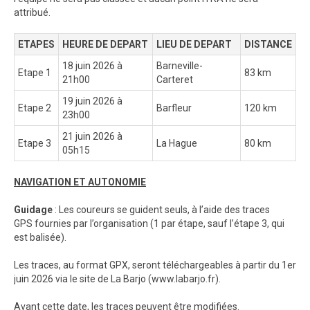
attribué.
ETAPES
HEURE DE DEPART
LIEU DE DEPART
DISTANCE
18 juin 2026 à
Barneville-
Etape 1
83 km
21h00
Carteret
19 juin 2026 à
Etape 2
Barfleur
120 km
23h00
21 juin 2026 à
Etape 3
La Hague
80 km
05h15
NAVIGATION ET AUTONOMIE
Guidage
: Les coureurs se guident seuls, à l’aide des traces
GPS fournies par l’organisation (1 par étape, sauf l’étape 3, qui
est balisée).
Les traces, au format GPX, seront téléchargeables à partir du 1er
juin 2026 via le site de La Barjo (www.labarjo.fr).
Avant cette date, les traces peuvent être modifiées.