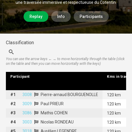
une traversée immersive et respectueuse du Cotentin.
Replay
Info
Participants
Classification
You can use the arrow keys ← → to move horizontally through the table (click
on the table and then you can move horizontally with the keys)
Participant
Participant
Kms in track
Kms in track
#1
#1
3008
3008
Pierre-arnaud BOURGUENOLLE
Pierre-arnaud BOURGUENOLLE
120 km
#2
#2
3009
3009
Paul PRIEUR
Paul PRIEUR
120 km
#3
#3
3086
3086
Mathis COHEN
Mathis COHEN
120 km
#4
#4
3003
3003
Nicolas RONDEAU
Nicolas RONDEAU
120 km
#5
#5
3018
3018
Aurélien LEGENDRE
Aurélien LEGENDRE
120 km