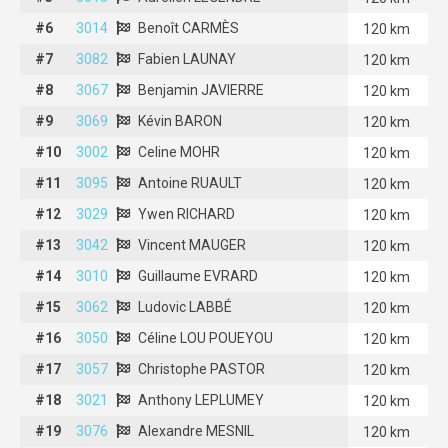
#6
#6
3014
3014
Benoît CARMÈS
Benoît CARMÈS
120 km
#7
#7
3082
3082
Fabien LAUNAY
Fabien LAUNAY
120 km
#8
#8
3067
3067
Benjamin JAVIERRE
Benjamin JAVIERRE
120 km
#9
#9
3069
3069
Kévin BARON
Kévin BARON
120 km
#10
#10
3002
3002
Celine MOHR
Celine MOHR
120 km
#11
#11
3095
3095
Antoine RUAULT
Antoine RUAULT
120 km
#12
#12
3029
3029
Ywen RICHARD
Ywen RICHARD
120 km
#13
#13
3042
3042
Vincent MAUGER
Vincent MAUGER
120 km
#14
#14
3010
3010
Guillaume EVRARD
Guillaume EVRARD
120 km
#15
#15
3062
3062
Ludovic LABBÉ
Ludovic LABBÉ
120 km
#16
#16
3050
3050
Céline LOU POUEYOU
Céline LOU POUEYOU
120 km
#17
#17
3057
3057
Christophe PASTOR
Christophe PASTOR
120 km
#18
#18
3021
3021
Anthony LEPLUMEY
Anthony LEPLUMEY
120 km
#19
#19
3076
3076
Alexandre MESNIL
Alexandre MESNIL
120 km