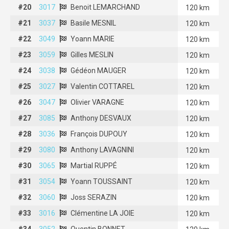
#20
#20
3017
3017
Benoit LEMARCHAND
Benoit LEMARCHAND
120 km
#21
#21
3037
3037
Basile MESNIL
Basile MESNIL
120 km
#22
#22
3049
3049
Yoann MARIE
Yoann MARIE
120 km
#23
#23
3059
3059
Gilles MESLIN
Gilles MESLIN
120 km
#24
#24
3038
3038
Gédéon MAUGER
Gédéon MAUGER
120 km
#25
#25
3027
3027
Valentin COTTAREL
Valentin COTTAREL
120 km
#26
#26
3047
3047
Olivier VARAGNE
Olivier VARAGNE
120 km
#27
#27
3085
3085
Anthony DESVAUX
Anthony DESVAUX
120 km
#28
#28
3036
3036
François DUPOUY
François DUPOUY
120 km
#29
#29
3080
3080
Anthony LAVAGNINI
Anthony LAVAGNINI
120 km
#30
#30
3065
3065
Martial RUPPÉ
Martial RUPPÉ
120 km
#31
#31
3054
3054
Yoann TOUSSAINT
Yoann TOUSSAINT
120 km
#32
#32
3060
3060
Joss SERAZIN
Joss SERAZIN
120 km
#33
#33
3016
3016
Clémentine LA JOIE
Clémentine LA JOIE
120 km
#34
#34
3052
3052
Quentin BONNET
Quentin BONNET