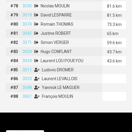
#78
#78
3030
3030
Nicolas MOULIN
Nicolas MOULIN
81.6 km
#79
#79
3019
3019
David LESPARRE
David LESPARRE
81.5 km
#80
#80
3074
3074
Romain THOMAS
Romain THOMAS
73.3 km
#81
#81
3045
3045
Justine ROBERT
Justine ROBERT
65 km
#82
#82
3071
3071
Simon VERGER
Simon VERGER
59.6 km
#83
#83
3024
3024
Hugo CONFLANT
Hugo CONFLANT
43.7 km
#84
#84
3034
3034
Laurent LOU POUEYOU
Laurent LOU POUEYOU
43.6 km
#85
#85
3011
3011
Ludovic DROMER
Ludovic DROMER
#86
#86
3033
3033
Laurent LEVALLOIS
Laurent LEVALLOIS
#87
#87
3048
3048
Yannick LE MAGUER
Yannick LE MAGUER
#88
#88
3061
3061
François MOULIN
François MOULIN