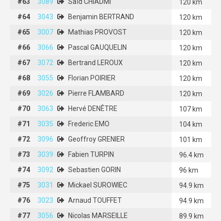
#63
#63
3089
3089
Saïd CHIADMI
Saïd CHIADMI
120 km
#64
#64
3043
3043
Benjamin BERTRAND
Benjamin BERTRAND
120 km
#65
#65
3007
3007
Mathias PROVOST
Mathias PROVOST
120 km
#66
#66
3066
3066
Pascal GAUQUELIN
Pascal GAUQUELIN
120 km
#67
#67
3072
3072
Bertrand LEROUX
Bertrand LEROUX
120 km
#68
#68
3055
3055
Florian POIRIER
Florian POIRIER
120 km
#69
#69
3026
3026
Pierre FLAMBARD
Pierre FLAMBARD
120 km
#70
#70
3063
3063
Hervé DENÊTRE
Hervé DENÊTRE
107 km
#71
#71
3035
3035
Frederic EMO
Frederic EMO
104 km
#72
#72
3096
3096
Geoffroy GRENIER
Geoffroy GRENIER
101 km
#73
#73
3039
3039
Fabien TURPIN
Fabien TURPIN
96.4 km
#74
#74
3092
3092
Sebastien GORIN
Sebastien GORIN
96 km
#75
#75
3031
3031
Mickael SUROWIEC
Mickael SUROWIEC
94.9 km
#76
#76
3023
3023
Arnaud TOUFFET
Arnaud TOUFFET
94.9 km
#77
#77
3056
3056
Nicolas MARSEILLE
Nicolas MARSEILLE
89.9 km