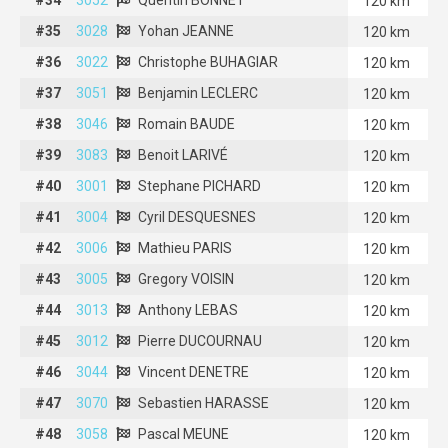
120 km
#35
#35
3028
3028
Yohan JEANNE
Yohan JEANNE
120 km
#36
#36
3022
3022
Christophe BUHAGIAR
Christophe BUHAGIAR
120 km
#37
#37
3051
3051
Benjamin LECLERC
Benjamin LECLERC
120 km
#38
#38
3046
3046
Romain BAUDE
Romain BAUDE
120 km
#39
#39
3083
3083
Benoit LARIVÉ
Benoit LARIVÉ
120 km
#40
#40
3001
3001
Stephane PICHARD
Stephane PICHARD
120 km
#41
#41
3004
3004
Cyril DESQUESNES
Cyril DESQUESNES
120 km
#42
#42
3006
3006
Mathieu PARIS
Mathieu PARIS
120 km
#43
#43
3005
3005
Gregory VOISIN
Gregory VOISIN
120 km
#44
#44
3013
3013
Anthony LEBAS
Anthony LEBAS
120 km
#45
#45
3012
3012
Pierre DUCOURNAU
Pierre DUCOURNAU
120 km
#46
#46
3044
3044
Vincent DENETRE
Vincent DENETRE
120 km
#47
#47
3070
3070
Sebastien HARASSE
Sebastien HARASSE
120 km
#48
#48
3058
3058
Pascal MEUNE
Pascal MEUNE
120 km